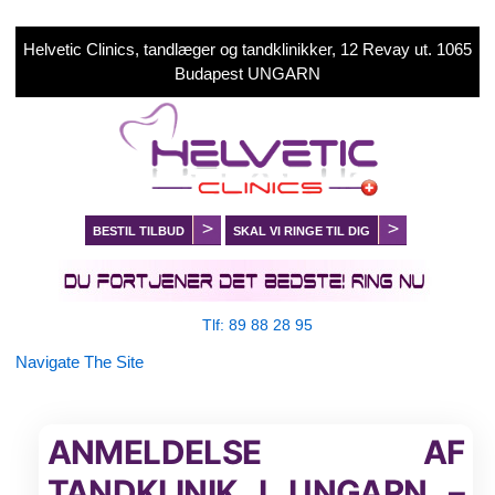
Helvetic Clinics, tandlæger og tandklinikker, 12 Revay ut. 1065
Budapest UNGARN
BESTIL TILBUD
SKAL VI RINGE TIL DIG
Tlf: 89 88 28 95
Navigate The Site
ANMELDELSE AF
TANDKLINIK I UNGARN –