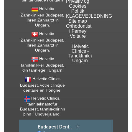
din tandlæge i Ungarn
Privatliv og
Cookies
Helvetic
Politik
Zahnkliniken Budapest,
KLAGEVEJLEDNING
Ihren Zahnarzt in
Site map
Ungarn.
Orthodontist
i Ferney
Helvetic
Voltaire
Zahnkliniken Budapest,
Ihren Zahnarzt in
Helvetic
Ungarn.
Clinics -
Tandklinik i
Helvetic
Ungarn
tannklinikker Budapest,
din tannlege i Ungarn
Helvetic Clinics
Budapest, votre clinique
dentaire en Hongrie.
Helvetic Clinics,
tannlæknastofur
Budapest, tannlæknirinn
þinn í Ungverjalandi.