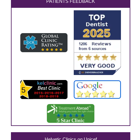
PATIENTS FEEDBACK
Helvetic Clinics og Unicef