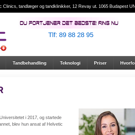
ic Clinics, tandlæger og tandklinikker, 12 Revay ut. 1065 Budapest
Tlf: 89 88 28 95
Tandbehandling
Teknologi
Priser
Hvorfor
R
versitetet i 2017, og startede
annet, blev hun ansat af Helvetic