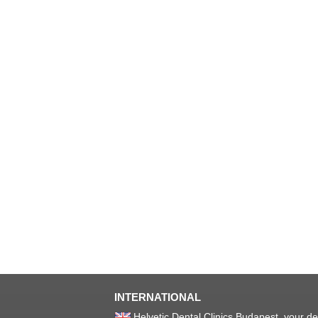
INTERNATIONAL
Helvetic Dental Clinics Budapest, your de