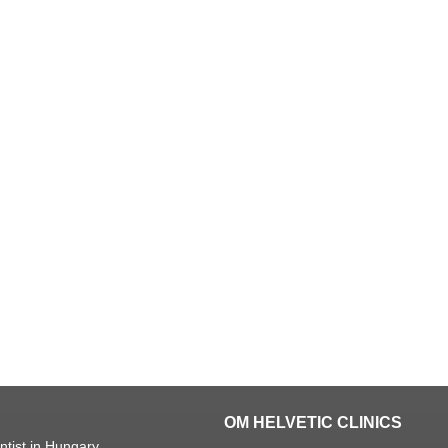
OM HELVETIC CLINICS
ntist in Hungary.