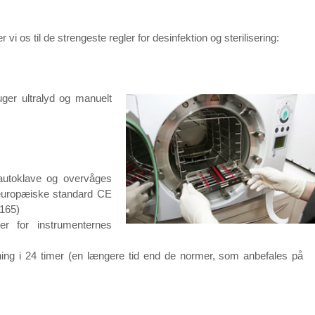
i os til de strengeste regler for desinfektion og sterilisering:
uger
ultralyd og
manuelt
n autoklave og overvåges
 europæiske standard CE
7165)
er for instrumenternes
ning i 24 timer (en længere tid end de normer, som anbefales på