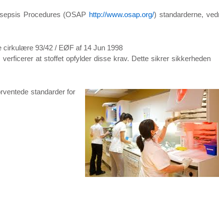
d Asepsis Procedures (OSAP
http://www.osap.org/
) standarderne, vedr
ske cirkulære 93/42 / EØF af 14 Jun 1998
erficerer at stoffet opfylder disse krav. Dette sikrer sikkerheden
rventede standarder for