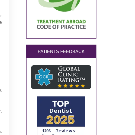
r
e
PATIENTS FEEDBACK
s
,
.