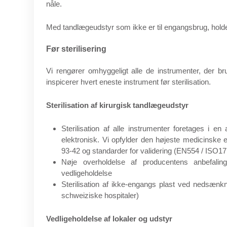
nåle.
Med tandlægeudstyr som ikke er til engangsbrug, holder v
Før sterilisering
Vi
rengører
omhyggeligt
alle de instrumenter,
der br
inspicerer
hvert eneste instrument
før
sterilisation
.
Sterilisation af kirurgisk tandlægeudstyr
Sterilisation af alle instrumenter foretages i e
elektronisk. Vi opfylder den højeste medicinske
93-42 og standarder for validering (EN554 / ISO1
Nøje overholdelse af producentens anbefaling
vedligeholdelse
Sterilisation af ikke-engangs plast ved nedsænk
schweiziske hospitaler)
Vedligeholdelse af lokaler og udstyr