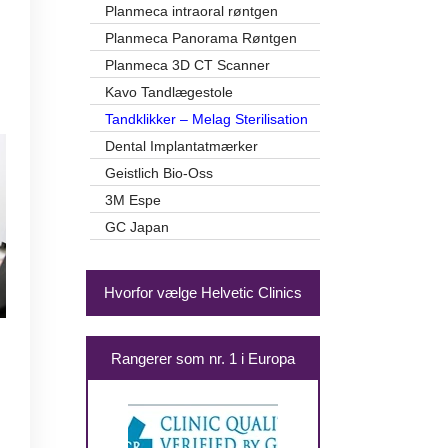
Planmeca intraoral røntgen
Planmeca Panorama Røntgen
Planmeca 3D CT Scanner
Kavo Tandlægestole
Tandklikker – Melag Sterilisation
Dental Implantatmærker
Geistlich Bio-Oss
3M Espe
GC Japan
Hvorfor vælge Helvetic Clinics
Rangerer som nr. 1 i Europa