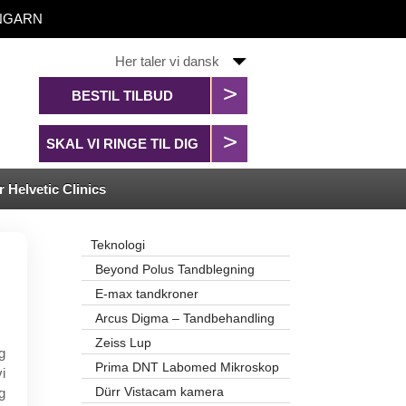
 UNGARN
Her taler vi dansk
BESTIL TILBUD
SKAL VI RINGE TIL DIG
 Helvetic Clinics
Teknologi
Beyond Polus Tandblegning
E-max tandkroner
Arcus Digma – Tandbehandling
Zeiss Lup
g
Prima DNT Labomed Mikroskop
i
Dürr Vistacam kamera
g