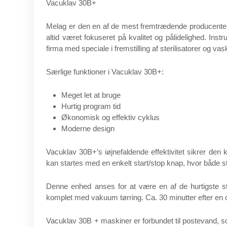
Vacuklav 30B+
Melag er den en af de mest fremtrædende producenter 
altid været fokuseret på kvalitet og pålidelighed. Ins
firma med speciale i fremstilling af sterilisatorer og v
Særlige funktioner i Vacuklav 30B+:
Meget let at bruge
Hurtig program tid
Økonomisk og effektiv cyklus
Moderne design
Vacuklav 30B+’s iøjnefaldende effektivitet sikrer den ko
kan startes med en enkelt start/stop knap, hvor både st
Denne enhed anses for at være en af de hurtigste st
komplet med vakuum tørring. Ca. 30 minutter efter en c
Vacuklav 30B + maskiner er forbundet til postevand,