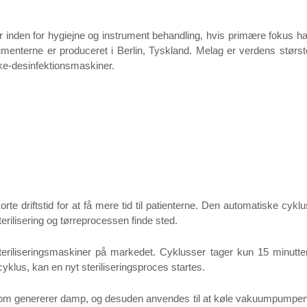
inden for hygiejne og instrument behandling, hvis primære fokus ha
trumenterne er produceret i Berlin, Tyskland. Melag er verdens størst
aske-desinfektionsmaskiner.
rte driftstid for at få mere tid til patienterne. Den automatiske cyklu
erilisering og tørreprocessen finde sted.
eriliseringsmaskiner på markedet. Cyklusser tager kun 15 minutter
yklus, kan en nyt steriliseringsproces startes.
 som genererer damp, og desuden anvendes til at køle vakuumpumpen