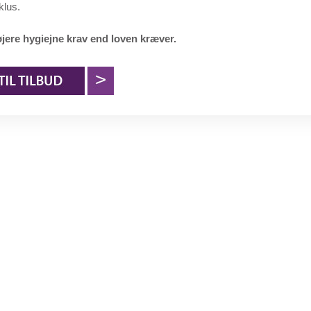
klus.
øjere hygiejne krav end loven kræver.