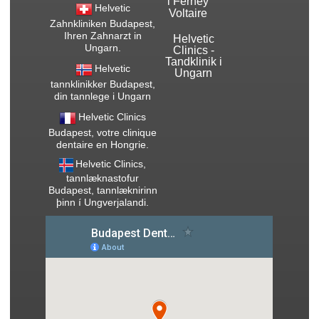
i Ferney
Helvetic
Voltaire
Zahnkliniken Budapest,
Ihren Zahnarzt in
Helvetic
Ungarn.
Clinics -
Tandklinik i
Helvetic
Ungarn
tannklinikker Budapest,
din tannlege i Ungarn
Helvetic Clinics
Budapest, votre clinique
dentaire en Hongrie.
Helvetic Clinics,
tannlæknastofur
Budapest, tannlæknirinn
þinn í Ungverjalandi.