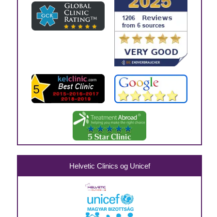
Helvetic Clinics og Unicef