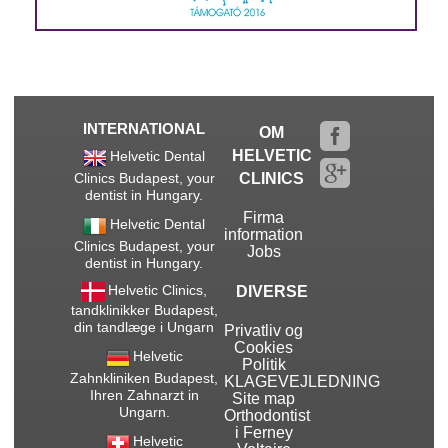
INTERNATIONAL
OM
HELVETIC
Helvetic Dental
Clinics Budapest, your
CLINICS
dentist in Hungary.
Firma
Helvetic Dental
information
Clinics Budapest, your
Jobs
dentist in Hungary.
Helvetic Clinics,
DIVERSE
tandklinikker Budapest,
din tandlæge i Ungarn
Privatliv og
Cookies
Helvetic
Politik
Zahnkliniken Budapest,
KLAGEVEJLEDNING
Ihren Zahnarzt in
Site map
Ungarn.
Orthodontist
i Ferney
Helvetic