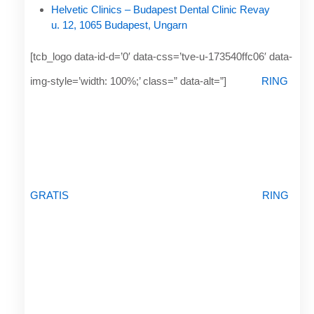
Helvetic Clinics – Budapest Dental Clinic Revay
u. 12, 1065 Budapest, Ungarn
[tcb_logo data-id-d=’0′ data-css=’tve-u-173540ffc06′ data-
img-style=’width: 100%;’ class=” data-alt=”]
RING
GRATIS
RING