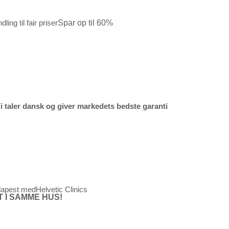
ling til fair priser
Spar op til 60%
i taler dansk og giver markedets bedste garanti
dapest medHelvetic Clinics
T I SAMME HUS!