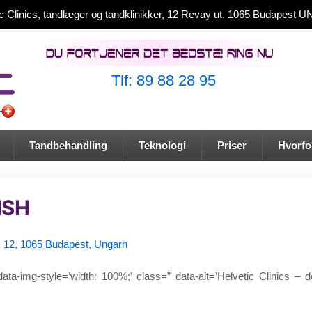
ic Clinics, tandlæger og tandklinikker, 12 Revay ut. 1065 Budapest
Tlf: 89 88 28 95
Tandbehandling
Teknologi
Priser
Hvorfor
ISH
u. 12, 1065 Budapest, Ungarn
data-img-style=’width: 100%;’ class=” data-alt=’Helvetic Clinics – d