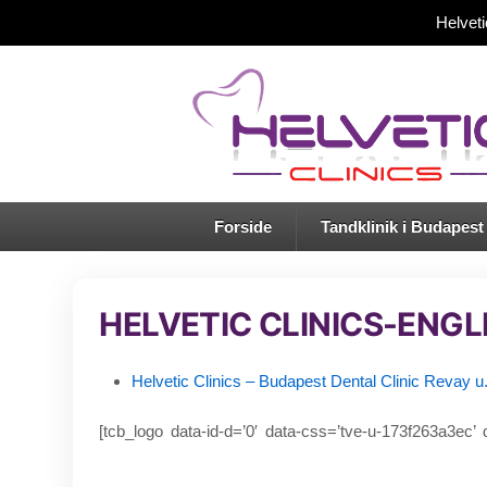
Helvet
Forside
Tandklinik i Budapest
HELVETIC CLINICS-ENGL
Helvetic Clinics – Budapest Dental Clinic Revay 
[tcb_logo data-id-d=’0′ data-css=’tve-u-173f263a3ec’ 